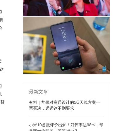
0
调
台
天
这
的
最新文章
代
代替
有料｜苹果对高通设计的5G天线方案一
票否决，远远达不到要求
小米10首批评价出炉！好评率达98%，却
暴露一个问题，等等华为？