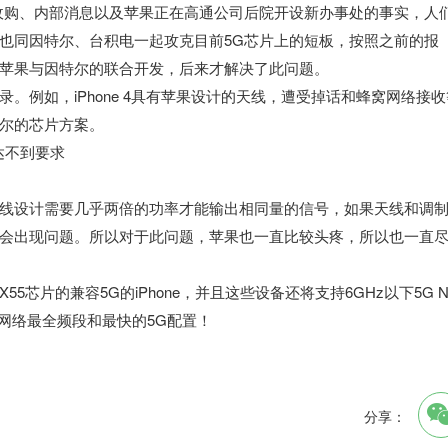
收购、内部消息以及苹果正在高通公司后院开设新办事处的事实，人
也同因特尔、台积电一起攻克目前5G芯片上的短板，按照之前的报
苹果与因特尔的联合开发，后来才解决了此问题。
。例如，iPhone 4具有苹果设计的天线，遭受掉话和蜂窝网络接收
尔的芯片方案。
线设计需要几乎两倍的功率才能输出相同量的信号，如果天线和调
可能会出现问题。所以对于此问题，苹果也一直比较头疼，所以也一直
芯片的兼容5G的iPhone，并且这些设备还将支持6GHz以下5G N
G网络最全频段和最快的5G配置！
分享：