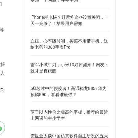
们
iPhone耗电快？赶紧将这些设置关闭，一
天一充够了！苹果用户需知
等
血压、心率随时测，买菜不用带手机，送
给老爸的360手表Pro
制解
雷军小试牛刀，小米10好评如潮！网友：
这才是真旗舰
尽力
5G芯片中的佼佼者！高通骁龙865+华为
R
麒麟990，看看谁最强？
两千以内性价比极高的平板，推荐给最近
上网课的中小学生
安世亚太谈中国仿真软件自主研发的五大