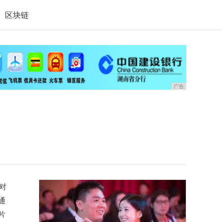
区块链
广告
对
通
片