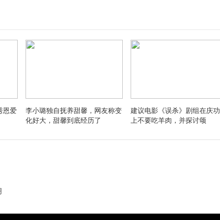
秀恩爱
李小璐独自抚养甜馨，网友称变
建议电影《误杀》剧组在庆功
化好大，甜馨到底经历了
上不要吃羊肉，并探讨颂
明