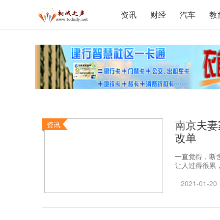
资讯
财经
汽车
教
南京夫妻
资讯
改单
一直觉得，断
让人过得很累，
2021-01-20