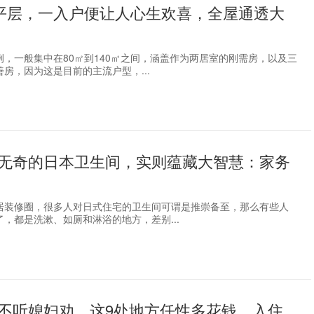
大平层，一入户便让人心生欢喜，全屋通透大
例，一般集中在80㎡到140㎡之间，涵盖作为两居室的刚需房，以及三
房，因为这是目前的主流户型，...
无奇的日本卫生间，实则蕴藏大智慧：家务
居装修圈，很多人对日式住宅的卫生间可谓是推崇备至，那么有些人
，都是洗漱、如厕和淋浴的地方，差别...
不听媳妇劝，这9处地方任性多花钱，入住