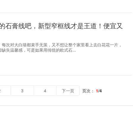
的石膏线吧，新型窄框线才是王道！便宜又
，每次对大白墙都束手无策，又不想让整个家里看上去白花花一片，
缺失温馨感，可是如果用传统的欧式石...
2
3
4
下一页
页次：
1
/4