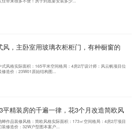
住带来很多不便！房子到底要安装多少...
中式风，主卧室用玻璃衣柜柜门，有种橱窗的
中式风格实际面积：165平米空间格局：4房2厅设计师：风云帆项目位
修造价：23W01原始结构图...
73平精装房的千遍一律，花3个月改造简欧风
鸣蝉作品装修风格：简欧风格实际面积：173㎡空间格局：4房2厅项目
装修造价：32W户型图本案户...