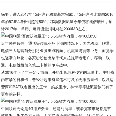
摘要：进入2017年4G用户迁移将基本完成，4G用户占比将由2016
年的57.9%增长到超过80%。移动数据流量今年仍将成倍增长，预
计2017年，单用户每月流量消耗将达2000MB左右。
近年来在短信、通话等传统业务下滑的情况下，国内移动、联通、
电信三大运营商分别将业务重点转向手机流量与宽带业务，而竞争
也逐渐白热化，各家纷纷使出杀手锏来拉拢新老用户。移动、联
通、电信纷纷加入第二卡槽的争夺战中。
从2016年下半年开始，市面上开始出现各种便宜的流量卡。主打省
内市场的日租卡，曾经听起来有些遥不可及的无限流量卡，以及运
营商和BAT联名推出的王卡、蚂蚁宝卡、神卡等等让流量族们有了
更多的选择。
中国联通无论是4G用户数量，还是利润率，或者宽带市场都是节
节败退，为了争夺市场，中国联通掀起资费大战，就4G领域，中