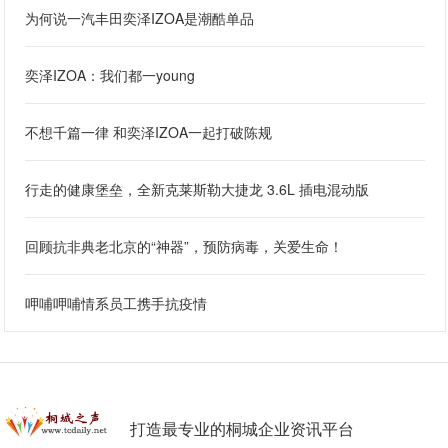
为何说一汽丰田奕泽IZOA是潮酷单品
奕泽IZOA：我们都一young
不想千篇一律 和奕泽IZOA一起打破陈规
行走的健康堡垒，全新克莱斯勒大捷龙 3.6L 插电混动版
回顾抗非典老北京的“神器”，预防病毒，关爱生命！
呷哺呷哺情系员工携手抗疫情
打造最专业的桐城企业资讯平台