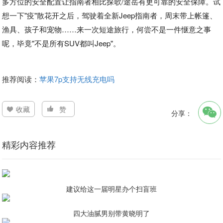
多方位的安全配置让指南者相比探歌/途岳有更可靠的安全保障。试
想一下"疫"散花开之后，驾驶着全新Jeep指南者，周末带上帐篷、
渔具、孩子和宠物……来一次短途旅行，何尝不是一件惬意之事
呢，毕竟"不是所有SUV都叫Jeep"。
推荐阅读：
苹果7p支持无线充电吗
收藏
赞
分享：
精彩内容推荐
建议给这一届明星办个扫盲班
四大油腻男别带黄晓明了