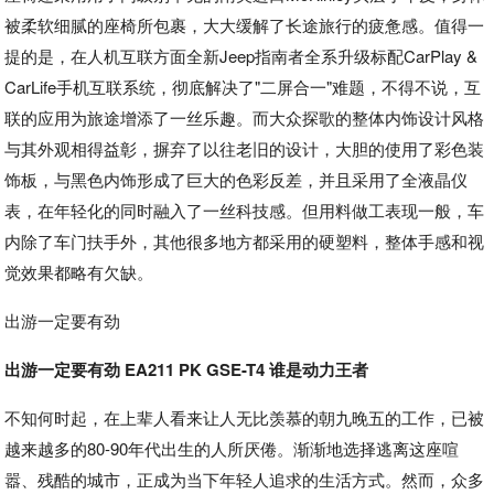
被柔软细腻的座椅所包裹，大大缓解了长途旅行的疲惫感。值得一
提的是，在人机互联方面全新Jeep指南者全系升级标配CarPlay &
CarLife手机互联系统，彻底解决了"二屏合一"难题，不得不说，互
联的应用为旅途增添了一丝乐趣。而大众探歌的整体内饰设计风格
与其外观相得益彰，摒弃了以往老旧的设计，大胆的使用了彩色装
饰板，与黑色内饰形成了巨大的色彩反差，并且采用了全液晶仪
表，在年轻化的同时融入了一丝科技感。但用料做工表现一般，车
内除了车门扶手外，其他很多地方都采用的硬塑料，整体手感和视
觉效果都略有欠缺。
出游一定要有劲
出游一定要有劲 EA211 PK GSE-T4 谁是动力王者
不知何时起，在上辈人看来让人无比羡慕的朝九晚五的工作，已被
越来越多的80-90年代出生的人所厌倦。渐渐地选择逃离这座喧
嚣、残酷的城市，正成为当下年轻人追求的生活方式。然而，众多