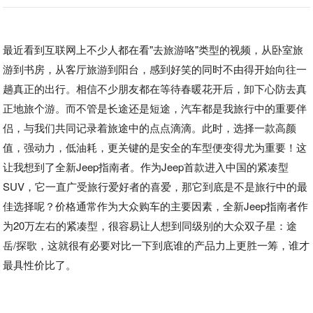
最近看到互联网上不少人都在看"去旅游咯"类型的视频，从卧室旅
游到书房，从客厅旅游到阳台，感到好笑的同时不由得开始向往一
趟真正的出行。相信不少朋友都在等待春暖花开后，卸下心防去真
正地旅个游。而不管是长途还是短途，汽车都是我旅行中的重要伴
侣，与我们共同记录着旅途中的点点滴滴。此时，选择一款高颜
值，强动力，低油耗，更关键的是安全的车型便变得尤为重要！这
让我想到了全新Jeep指南者。作为Jeep首款进入中国的紧凑型
SUV，它一直广受旅行爱好者的喜爱，那它到底是不是旅行中的最
佳选择呢？价格通常作为大众购车的主要因素，全新Jeep指南者作
为20万左右的紧凑型，很容易让人想到同级别的大众双子星：途
岳/探歌，这就很有必要对比一下到底谁的产品力上更胜一筹，谁才
最具性价比了。