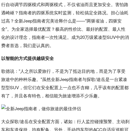
行自动调节四驱模式和两驱模式，不仅省油而且更加安全。害怕路
遇崎岖？指南者的四驱系统实时监测，轻松搞定全路况。担心油耗
过高？全新Jeep指南者完美诠释什么是——"两驱省油，四驱安
全"。为全家选择最优配置？极高的性价比、最好的配置、最人性
化的设计理念，指南者一次性满足。成为20万级紧凑型SUV中的消
费者首选，我们是认真的。
以智能的方式提供越级安全
歌德说："人之所以爱旅行，不是为了抵达目的地，而是为了享受
旅途中的种种乐趣。"虽然全新Jeep指南者与探歌/途岳是一台紧凑
型型SUV，但它们在安全配置上一点也不含糊，几乎该有的配置都
有了，并且各有特色，相信能为旅途增添不少乐趣。
大众探歌/途岳在安全配置方面，诸如：行人监控碰撞预警、主动刹
车和车道保持，均有配备。另外，手动挡车型的ACC自适应巡航可