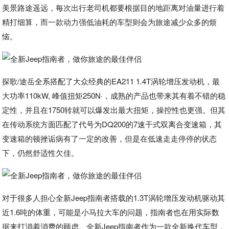
美景路途遥远，每次出行老司机都要根据目的地距离对油量进行着
精打细算，而一款动力强低油耗的车型则会为旅途减少众多的烦
恼。
探歌/途岳全系搭配了大众经典的EA211 1.4T涡轮增压发动机，最
大功率110kW, 峰值扭矩250N·，成熟的产品也带来其有着不错的稳
定性，并且在1750转就可以爆发出最大扭矩，操控性也更强。但其
在传动系统方面匹配了代号为DQ200的7速干式双离合变速箱，其
变速箱的顿挫诟病有了一定的改善，但是在低速走走停停的状态
下，仍然舒适性欠佳。
对于很多人担心全新Jeep指南者搭载的1.3T涡轮增压发动机驱动其
近1.6吨的体重，可能是小马拉大车的问题，指南者也在用实际数
据来打消着消费的顾虑。全新Jeep指南者作为一款全新换代车型，