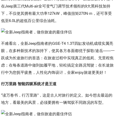
在Jeep第三代Multi-air全可变气门调节技术领衔的9大黑科技加持
下，不仅使其拥有最大功率127kW，峰值扭矩270N·m，还可享受
低至6.0L的超低百公里综合油耗。
不难看出，全新Jeep指南者的GSE-T4 1.3T四缸发动机成绩实属亮
眼，在多种新技术的加持下，使其各方各面都优于探歌/途岳——一
跃成为长途旅行的首选：在旅途过程中实现真正的低耗、无里程焦
虑；在每条道路中做到如履平地，轻松搞定全路况驾驶；在长途旅
行中为您抚平疲惫，人性化内饰设计，全家enjoy旅途更美好！
行万里路 智能四驱系统才是王道
"读万卷书，行万里路"，这是古人对旅行的定义。如今想去最远的
地方，看最美的风景，必须要拥有一辆驾驭不同路况的车型。