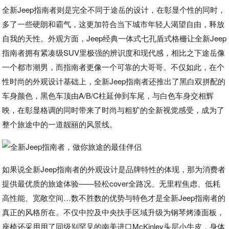
全新Jeep指南者则是完全不同于途岳的设计，在彰显个性的同时，
多了一些硬朗和霸气，这更加符合当下城市年轻人渴望自由，释放
自我的天性。外观方面，Jeep经典一体式七孔盾式格栅让全新Jeep
指南者拥有紧凑级SUV里极强的辨识度和现代感，相比之下途岳像
一个都市潮男，而指南者更像一个可靠的大哥哥。不仅如此，在个
性时尚的外观设计基础上，全新Jeep指南者还推出了黑白双拼配的
车身颜色，黑色车顶由A/B/C柱延伸到车尾，与白色车身交相辉
映，在彰显格调的同时带来了时尚与粗犷的全新视觉感受，成为了
整个旅途中的一道靓丽的风景线。
如果说全新Jeep指南者的外观设计是品牌特性的体现，那为消费者
提供最优质的旅途体验——轻松cover全路况、无里程焦虑、低耗
高性能、宽敞空间…数不胜数的优势与特色才是全新Jeep指南者的
真正的风格所在。不仅中控及中央扶手区域升级为钢琴烤漆面板，
座椅还采用用了同级别罕见的南美进口McKinley头层小牛皮，身体