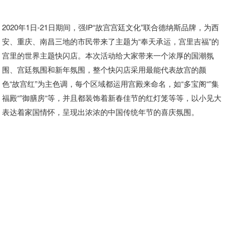
2020年1日-21日期间，强IP“故宫宫廷文化”联合德纳斯品牌，为西
安、重庆、南昌三地的市民带来了主题为“奉天承运，宫里吉福”的
宫里的世界主题快闪店。本次活动给大家带来一个浓厚的国潮氛
围、宫廷氛围和新年氛围，整个快闪店采用最能代表故宫的颜
色“故宫红”为主色调，每个区域都运用宫殿来命名，如“多宝阁“”集
福殿“”御膳房“等，并且都装饰着新春佳节的红灯笼等等，以小见大
表达着家国情怀，呈现出浓浓的中国传统年节的喜庆氛围。