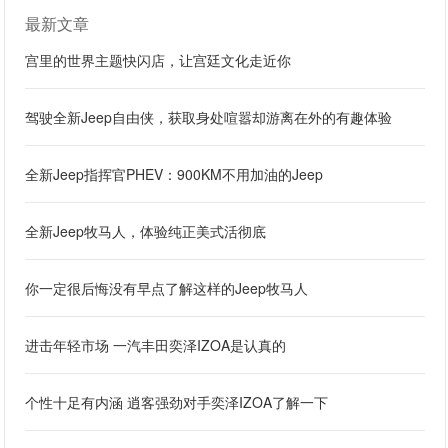
最新文章
宫里的世界主题快闪店，让宫廷文化走近你
驾驶全新Jeep自由侠，获取身处喧嚣却游离在外的有趣体验
全新Jeep指挥官PHEV：900KM不用加油的Jeep
全新Jeep牧马人，体验纯正美式活彻底
你一定很后悔没有早点了解这样的Jeep牧马人
进击年轻市场 一汽丰田奕泽IZOA是认真的
个性十足有内涵 逍客强劲对手奕泽IZOA了解一下