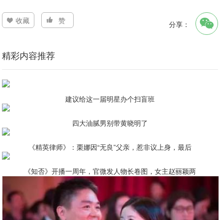
收藏
赞
分享：
精彩内容推荐
建议给这一届明星办个扫盲班
四大油腻男别带黄晓明了
《精英律师》：栗娜因“无良”父亲，惹非议上身，最后
《知否》开播一周年，官微发人物长卷图，女主赵丽颖两