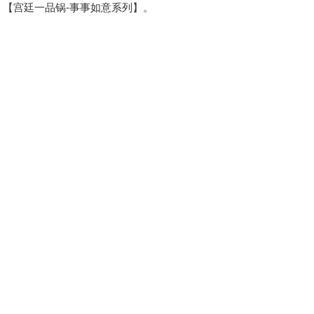
【宫廷一品锅-事事如意系列】。