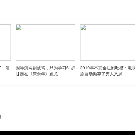
..酒
因导演网剧被骂，只为学习61岁
2019年不完全烂剧吐槽：电
甘愿在《庆余年》跑龙
剧自动抛弃了穷人又屏
明