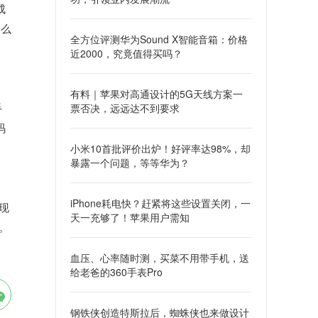
成
那么
全方位评测华为Sound X智能音箱：价格
近2000，究竟值得买吗？
有料｜苹果对高通设计的5G天线方案一
手
票否决，远远达不到要求
码
小米10首批评价出炉！好评率达98%，却
暴露一个问题，等等华为？
iPhone耗电快？赶紧将这些设置关闭，一
现
天一充够了！苹果用户需知
。
血压、心率随时测，买菜不用带手机，送
给老爸的360手表Pro
钢铁侠创造特斯拉后，蜘蛛侠也来做设计