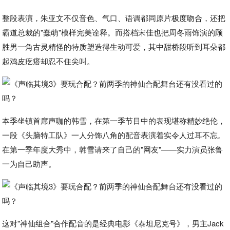
整段表演，朱亚文不仅音色、气口、语调都同原片极度吻合，还把
霸道总裁的"蠢萌"模样完美诠释。而搭档宋佳也把周冬雨饰演的顾
胜男一角古灵精怪的特质塑造得生动可爱，其中甜桥段听到耳朵都
起鸡皮疙瘩却忍不住尖叫。
本季坐镇首席声咖的韩雪，在第一季节目中的表现堪称精妙绝伦，
一段《头脑特工队》一人分饰八角的配音表演着实令人过耳不忘。
在第一季年度大秀中，韩雪请来了自己的"网友"——实力演员张鲁
一为自己助声。
这对"神仙组合"合作配音的是经典电影《泰坦尼克号》，男主Jack