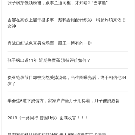
张子枫穿低领粉裙，跟李兰迪同框，才知啥叫“巴掌脸”
吉娜在高铁上能干挺多事，戴鸭舌帽配针织衫，啃起炸鸡来依旧
女神
肖战口红试色直男名场面，跟王一博有的一拼
张子枫出道11年 近期热度高 演技评价如何？
炎亚纶录节目却被突然关掉滤镜，当生图曝光后，终于相信他34
岁了
学会这6道下奶偏方，家家户户坐月子用得着，月子催奶必备
2019《一路同行 智因U你》圆满收官！！！
风图智能科技赋能智慧社区 无人驾驶通勤车正式运营