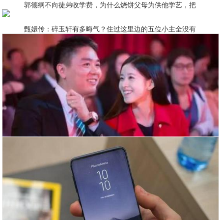
郭德纲不向徒弟收学费，为什么烧饼父母为供他学艺，把
甄嬛传：碎玉轩有多晦气？住过这里边的五位小主全没有