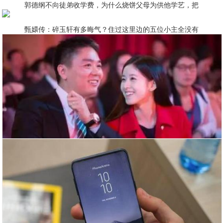
郭德纲不向徒弟收学费，为什么烧饼父母为供他学艺，把
甄嬛传：碎玉轩有多晦气？住过这里边的五位小主全没有