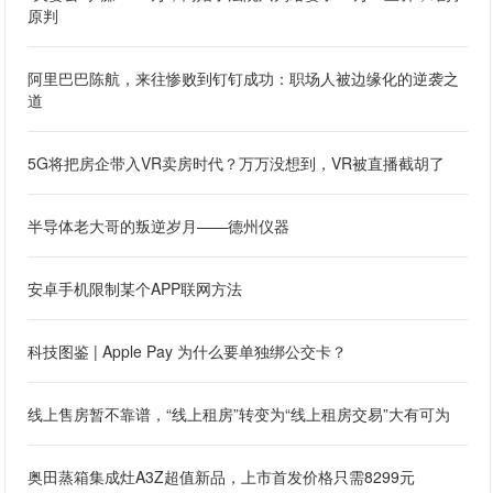
原判
阿里巴巴陈航，来往惨败到钉钉成功：职场人被边缘化的逆袭之
道
5G将把房企带入VR卖房时代？万万没想到，VR被直播截胡了
半导体老大哥的叛逆岁月——德州仪器
安卓手机限制某个APP联网方法
科技图鉴 | Apple Pay 为什么要单独绑公交卡？
线上售房暂不靠谱，“线上租房”转变为“线上租房交易”大有可为
奥田蒸箱集成灶A3Z超值新品，上市首发价格只需8299元