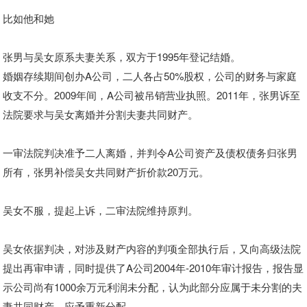
比如他和她
张男与吴女原系夫妻关系，双方于1995年登记结婚。
婚姻存续期间创办A公司，二人各占50%股权，公司的财务与家庭
收支不分。2009年间，A公司被吊销营业执照。2011年，张男诉至
法院要求与吴女离婚并分割夫妻共同财产。
一审法院判决
准予二人离婚，并判令A公司资产及债权债务归张男
所有，张男补偿吴女共同财产折价款20万元。
吴女不服，提起上诉，二审法院
维持原判。
吴女依据判决，对涉及财产内容的判项全部执行后，
又向高级法院
提出再审申请
，同时提供了A公司2004年-2010年审计报告，报告显
示公司尚有1000余万元利润未分配，认为此部分应属于未分割的夫
妻共同财产，应予重新分配。