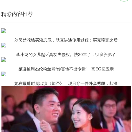
精彩内容推荐
刘昊然花钱买液态屁，耿直讲述使用过程：买完喷完之后
李小龙的女儿起诉真功夫侵权。快20年了，彻底养肥了
昆凌被周杰伦粉丝骂“你害他不出专辑” 高EQ回应亲
她在最胖时期出演《知否》，现只穿一件外套秀腿，却深