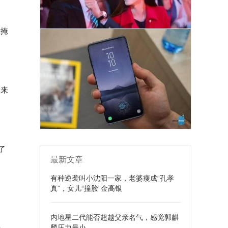
难掩
想来
了
最新文章
有种逆袭叫小沈阳一家，老婆瘦成“孔孝
真”，女儿“撞脸”金高银
内地星二代能否超越父亲名气，感觉郭麒
麟压力最小