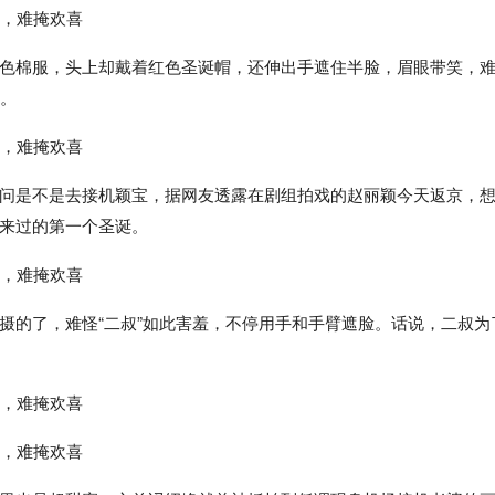
色棉服，头上却戴着红色圣诞帽，还伸出手遮住半脸，眉眼带笑，
了。
问是不是去接机颖宝，据网友透露在剧组拍戏的赵丽颖今天返京，
来过的第一个圣诞。
摄的了，难怪“二叔”如此害羞，不停用手和手臂遮脸。话说，二叔为