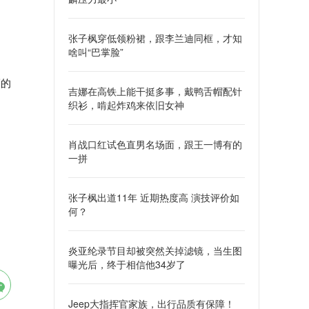
画
张子枫穿低领粉裙，跟李兰迪同框，才知
啥叫“巴掌脸”
福的
吉娜在高铁上能干挺多事，戴鸭舌帽配针
织衫，啃起炸鸡来依旧女神
肖战口红试色直男名场面，跟王一博有的
一拼
张子枫出道11年 近期热度高 演技评价如
何？
炎亚纶录节目却被突然关掉滤镜，当生图
曝光后，终于相信他34岁了
Jeep大指挥官家族，出行品质有保障！