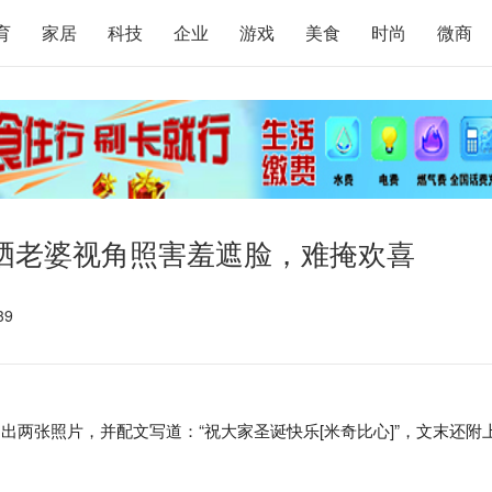
育
家居
科技
企业
游戏
美食
时尚
微商
晒老婆视角照害羞遮脸，难掩欢喜
39
出两张照片，并配文写道：“祝大家圣诞快乐[米奇比心]”，文末还附