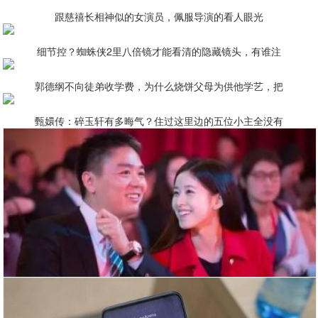
跟慈禧长相神似的女演员，佩服导演的看人眼光
细节控？蜘蛛侠2里八倍镜才能看清的隐藏镜头，有谁注
郭德纲不向徒弟收学费，为什么烧饼父母为供他学艺，把
甄嬛传：碎玉轩有多晦气？住过这里边的五位小主全没有