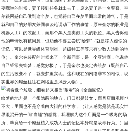
要嘿咻的时候，妻子接到任务就出去了，原来妻子是一名警察。奎
尔很困惑自己做到这个梦，也觉得自己在梦里面非常的帅气，于是
就和自己的好朋友兼同事谈论调动工作的事情，原来奎尔的职业是
机器人工厂的装配工，而那个黑人是类似工头的职位。黑人告诉他
他的申请没有被同意，也劝他不要去尝试“绘梦”（就是移入虚假的
记忆，可以是世界级体育明星、超级特工等等只有少数人达到的地
位）。奎尔在装配的时候来了一个新同事，是一个亚洲裔，他说他
自己经常去绘梦，感觉好极了，于是奎尔也决定去绘梦（既然自己
的生活改变不了，就去梦里实现。这和现在的网络非常的相似，现
实世界的屌丝往往在网络里是风云人物）。
绘梦的地方是一个很隐蔽的地方，门口都是妓女，而且店面规模也
不大，里面也不是穿着白大褂的科学家，（让人感觉是就是现实世
界混混开的一间“当铺”的感觉，我理解为这个店面是一个吸毒的场
所，毕竟给一个屌丝植入成功人士的记忆本身就是吸毒行为。）里
面的小混混职员问奎尔需要什么人的记忆，并且提供了很多职业参