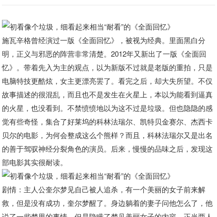
施瓦辛格曾经演过一版《全面回忆》，被视为经典。里面黑白分
明，正义与邪恶的阵营非常清楚。2012年又新出了一版《全面回
忆》。带着先入为主的观点，以为新版不过就是老版的重拍，只是
电脑特技更酷炫，女主更漂亮罢了。看完之后，却大失所望。不仅
故事描述的很混乱，而且也不是发生在火星上，本以为能看到逼真
的火星，也没看到。不禁愤愤地以为这不过是垃圾。但也隐隐的感
觉有些奇怪，集合了好莱坞的科林法瑞尔、凯特贝金赛尔、杰西卡
贝尔的电影，为何会整成这么个熊样？而且，科林法瑞尔又是出名
的善于驾驭神经分裂角色的演员。后来，慢慢的品味之后，发现这
部电影其实很耐读。
剧情：主人公奎尔梦见自己被人追杀，有一个美丽的女子前来解
救，但是没有成功，奎尔梦醒了。身边躺着的妻子问他怎么了，他
说了一些梦里的事情，但是隐瞒了梦见美丽女子的内容。正当两人