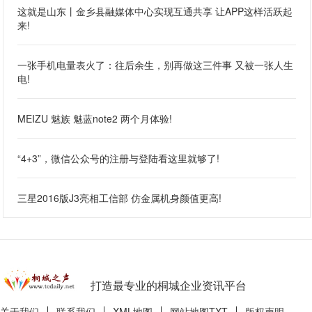
这就是山东丨金乡县融媒体中心实现互通共享 让APP这样活跃起
来!
一张手机电量表火了：往后余生，别再做这三件事 又被一张人生
电!
MEIZU 魅族 魅蓝note2 两个月体验!
“4+3”，微信公众号的注册与登陆看这里就够了!
三星2016版J3亮相工信部 仿金属机身颜值更高!
打造最专业的桐城企业资讯平台
关于我们
联系我们
XML地图
网站地图
TXT
版权声明