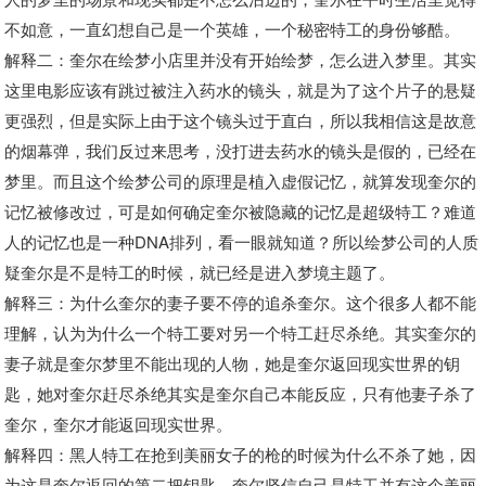
不如意，一直幻想自己是一个英雄，一个秘密特工的身份够酷。
解释二：奎尔在绘梦小店里并没有开始绘梦，怎么进入梦里。其实
这里电影应该有跳过被注入药水的镜头，就是为了这个片子的悬疑
更强烈，但是实际上由于这个镜头过于直白，所以我相信这是故意
的烟幕弹，我们反过来思考，没打进去药水的镜头是假的，已经在
梦里。而且这个绘梦公司的原理是植入虚假记忆，就算发现奎尔的
记忆被修改过，可是如何确定奎尔被隐藏的记忆是超级特工？难道
人的记忆也是一种DNA排列，看一眼就知道？所以绘梦公司的人质
疑奎尔是不是特工的时候，就已经是进入梦境主题了。
解释三：为什么奎尔的妻子要不停的追杀奎尔。这个很多人都不能
理解，认为为什么一个特工要对另一个特工赶尽杀绝。其实奎尔的
妻子就是奎尔梦里不能出现的人物，她是奎尔返回现实世界的钥
匙，她对奎尔赶尽杀绝其实是奎尔自己本能反应，只有他妻子杀了
奎尔，奎尔才能返回现实世界。
解释四：黑人特工在抢到美丽女子的枪的时候为什么不杀了她，因
为这是奎尔返回的第二把钥匙，奎尔坚信自己是特工并有这个美丽