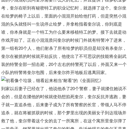
考，奎尔在听到有秘密特工的职业记忆时，就选择了这个。奎尔坐
在绘梦的椅子上以后，里面的小混混开始给他打药，但是突然小混
混的头头就怪叫一生说停止绘梦，并拿枪指着奎尔说，你到底是
谁，你本身就是一个特工为什么要来移植特工的梦。接下去就是动
作戏开始了。正在小混混质问奎尔的时候门外就有特警冲了进来，
第一组有20个人，他们射杀了所有绘梦的职员但是却没有杀奎尔，
奎尔在被抓的时候就开始反抗，他使出了不可思议的技能将全副武
装的特警全部一招击毙，20个左右的特警死了以后，外面又来一个
小队的特警将奎尔包围，后来奎尔炸开地板后逃离回家。
到家以后妻子已经在了，他说他杀了20个警察，妻子就搂住她说不
会的，但是在搂他的时候就使劲想掐死奎尔，奎尔反抗并逃跑，妻
子就一直追杀他，后来妻子成为了所有警察的长官，带领人马不停
追杀，就在将被抓获的时候，那个梦里出现的美丽女子到达现场并
救了他，奎尔带着这个女的去了一所寓所，在这个寓所里奎尔弹了
一首曲子，钢琴里就出现了奎尔的影像，告诉他现在的奎尔不是真