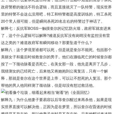
政府警察的做法不符合逻辑，而且直接就灭了一队特警，现实世界
里的特警不会这么没用吧，特工和特警都是高度训练的，特工杀死
20个常人很可能，但是瞬间杀死20名左右的特警过于神话了。
解释七：反抗军BOSS一触摸奎尔的记忆防火墙，政府军就攻进来
了，这个什么逻辑可以解释?难道反抗军没有岗哨没有监控没有雷
达之类的？难道政府军有瞬间移动？那要坠道干什么？
解释八：这个梦境里谁都可以死，但是就是奎尔不能死。包括那个
美丽女子和最后时候救奎尔的男子。他们在濒临死亡的时候奎尔都
按了一下颈动脉看是否死亡，在美女那一段，他先是离开了几步，
我猜测女的已经死亡，后来他又将她抱到公寓复活，只有一个解
释，那就是奎尔在这个世界是上帝，可以让不想死的人复活。那个
帮他的男人他同样测了颈动脉，但是却没有想过救活他。
解释九：为什么他妻子要易容以后等奎尔醒过来再杀他，如果是现
实世界直接可以解决他，正因为是在梦里，所以奎尔在昏迷的时候
梦境是不存在的，所以他妻子当时是不存在的，只有他醒过来才能